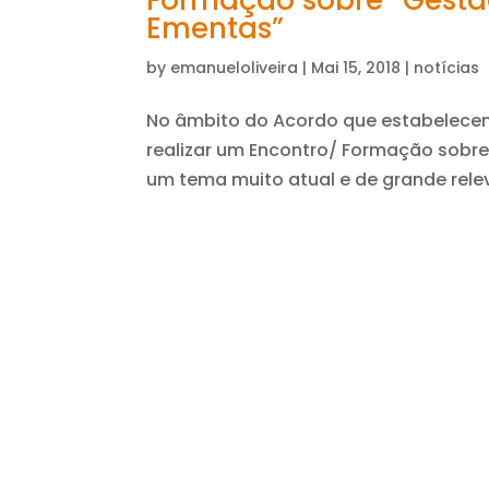
Formação sobre “Gestã
Ementas”
by
emanueloliveira
|
Mai 15, 2018
|
notícias
No âmbito do Acordo que estabelece
realizar um Encontro/ Formação sobr
um tema muito atual e de grande rele