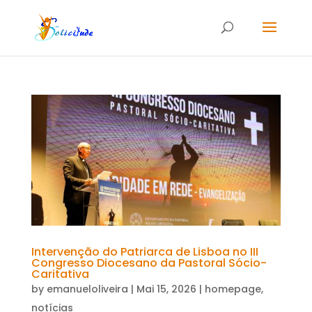
Intervenção do Patriarca de Lisboa no III
Congresso Diocesano da Pastoral Sócio-
Caritativa
by
emanueloliveira
|
Mai 15, 2026
|
homepage
,
notícias