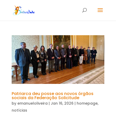
Patriarca deu posse aos novos órgãos
sociais da Federação Solicitude
by
emanueloliveira
|
Jan 16, 2026
|
homepage
,
notícias