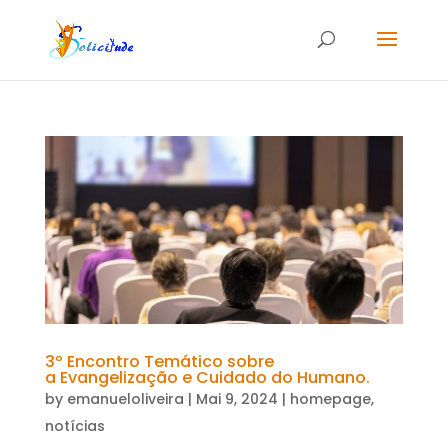
3º Encontro Temático sobre
a Evangelização e Cuidado do Humano.
by
emanueloliveira
|
Mai 9, 2024
|
homepage
,
notícias