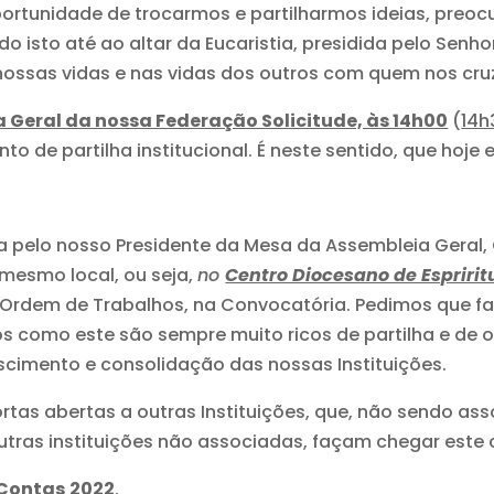
portunidade de trocarmos e partilharmos ideias, preoc
o isto até ao altar da Eucaristia, presidida pelo Senh
nossas vidas e nas vidas dos outros com quem nos cr
 Geral da nossa Federação Solicitude, às 14h00
(
14h
 de partilha institucional. É neste sentido, que hoje 
 pelo nosso Presidente da Mesa da Assembleia Geral, 
 mesmo local, ou seja,
no
Centro Diocesano de Espriritu
Ordem de Trabalhos, na Convocatória. Pedimos que 
 como este são sempre muito ricos de partilha e de op
scimento e consolidação das nossas Instituições.
tas abertas a outras Instituições, que, não sendo as
ras instituições não associadas, façam chegar este co
Contas
2022
.