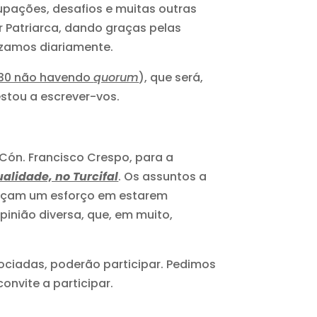
upações, desafios e muitas outras
or Patriarca, dando graças pelas
uzamos diariamente.
30 não havendo
quorum
), que será,
estou a escrever-vos.
Cón. Francisco Crespo, para a
alidade, no Turcifal
. Os assuntos a
façam um esforço em estarem
inião diversa, que, em muito,
sociadas, poderão participar. Pedimos
nvite a participar.